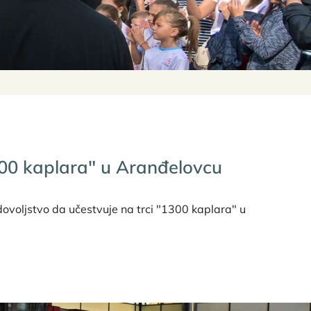
300 kaplara" u Aranđelovcu
ovoljstvo da učestvuje na trci "1300 kaplara" u