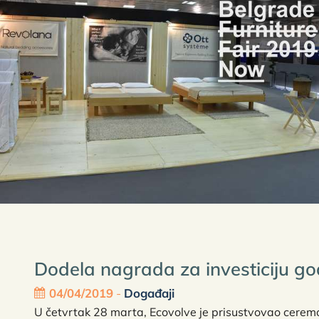
Dodela nagrada za investiciju go
04/04/2019
-
Događaji
U četvrtak 28 marta, Ecovolve je prisustvovao ceremo