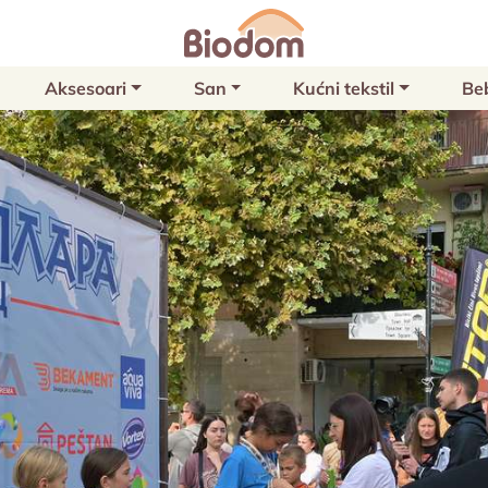
Aksesoari
San
Kućni tekstil
Be