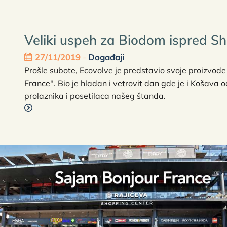
Veliki uspeh za Biodom ispred S
27/11/2019
-
Događaji
Prošle subote, Ecovolve je predstavio svoje proizvod
France". Bio je hladan i vetrovit dan gde je i Košava 
prolaznika i posetilaca našeg štanda.