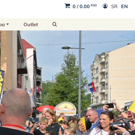
RSD
0
/
0.00
SR
EN
ba
Outlet