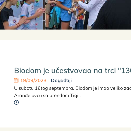
Biodom je učestvovao na trci "1
19/09/2023
-
Događaji
U subotu 16tog septembra, Biodom je imao veliko zad
Aranđelovcu sa brendom Tigil.