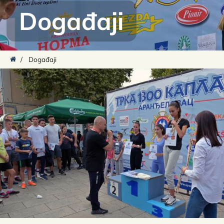
Događaji
/
Događaji