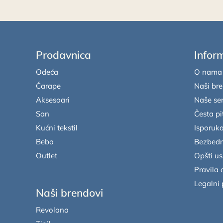
Prodavnica
Infor
Odeća
O nama
Čarape
Naši br
Aksesoari
Naše ser
San
Česta pi
Kućni tekstil
Isporuka
Beba
Bezbedn
Outlet
Opšti us
Pravila 
Legalni
Naši brendovi
Revolana