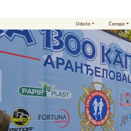
Odeća
Čarape