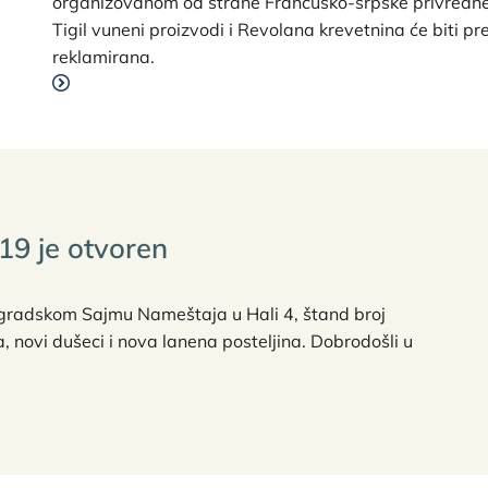
organizovanom od strane Francusko-srpske privredne
Tigil vuneni proizvodi i Revolana krevetnina će biti pr
reklamirana.
9 je otvoren
ogradskom Sajmu Nameštaja u Hali 4, štand broj
, novi dušeci i nova lanena posteljina. Dobrodošli u