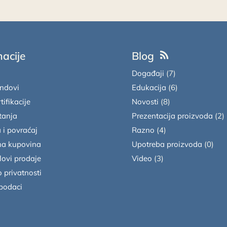
macije
Blog
Događaji
(7)
endovi
Edukacija
(6)
tifikacije
Novosti
(8)
tanja
Prezentacija proizvoda
(2)
 i povraćaj
Razno
(4)
a kupovina
Upotreba proizvoda
(0)
lovi prodaje
Video
(3)
o privatnosti
 podaci