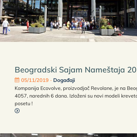
Beogradski Sajam Nameštaja 201
05/11/2019
-
Događaji
Kompanija Ecovolve, proizvodjač Revolane, je na Be
4057, narednih 6 dana. Izloženi su novi modeli kreveta
posetu !