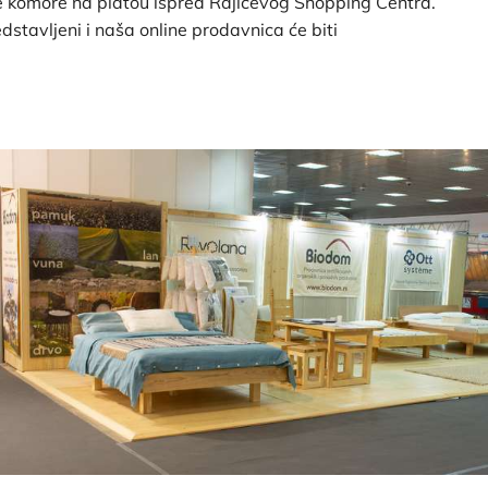
 komore na platou ispred Rajićevog Shopping Centra.
edstavljeni i naša online prodavnica će biti