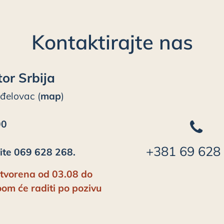
Kontaktirajte nas
tor Srbija
đelovac (
map
)
00
+381 69 628
te 069 628 268.
atvorena od 03.08 do
m će raditi po pozivu