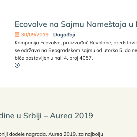
Ecovolve na Sajmu Nameštaja u
30/09/2019
-
Događaji
Kompanija Ecovolve, proizvođač Revolane, predstavi
se održava na Beogradskom sajmu od utorka 5. do ne
biće postavljen u hali 4, broj 4057.
dine u Srbiji – Aurea 2019
niji dodele nagrada, Aurea 2019, za najbolju