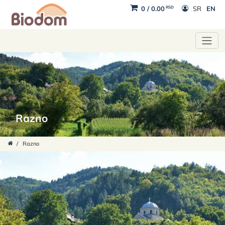
RSD
0
/
0.00
SR
EN
Razno
/
Razno