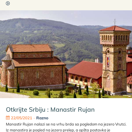
Otkrijte Srbiju : Manastir Rujan
22/05/2021
-
Razno
Manastir Rujan nalazi se na vrhu brda sa pogledom na jezero Vrutci.
Iz manastira je pogled na jezero prelep, a opšta postavka je