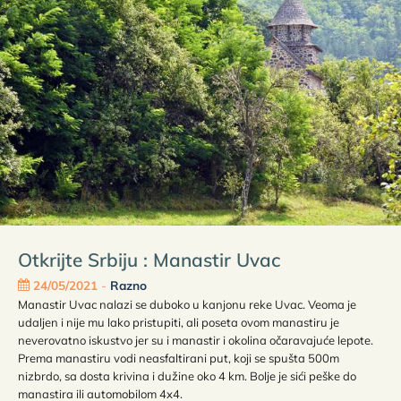
Otkrijte Srbiju : Manastir Uvac
24/05/2021
-
Razno
Manastir Uvac nalazi se duboko u kanjonu reke Uvac. Veoma je
udaljen i nije mu lako pristupiti, ali poseta ovom manastiru je
neverovatno iskustvo jer su i manastir i okolina očaravajuće lepote.
Prema manastiru vodi neasfaltirani put, koji se spušta 500m
nizbrdo, sa dosta krivina i dužine oko 4 km. Bolje je sići peške do
manastira ili automobilom 4x4.