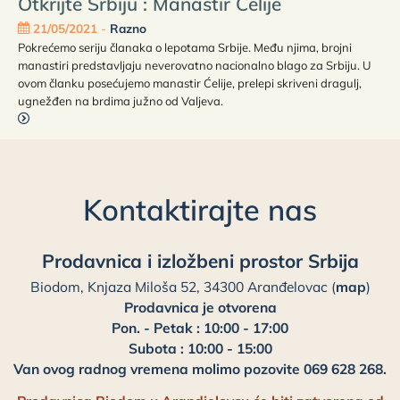
Otkrijte Srbiju : Manastir Ćelije
21/05/2021
-
Razno
Pokrećemo seriju članaka o lepotama Srbije. Među njima, brojni
manastiri predstavljaju neverovatno nacionalno blago za Srbiju. U
ovom članku posećujemo manastir Ćelije, prelepi skriveni dragulj,
ugnežđen na brdima južno od Valjeva.
Kontaktirajte nas
Prodavnica i izložbeni prostor Srbija
Biodom, Knjaza Miloša 52, 34300 Aranđelovac (
map
)
Prodavnica je otvorena
Pon. - Petak : 10:00 - 17:00
Subota : 10:00 - 15:00
Van ovog radnog vremena molimo pozovite 069 628 268.