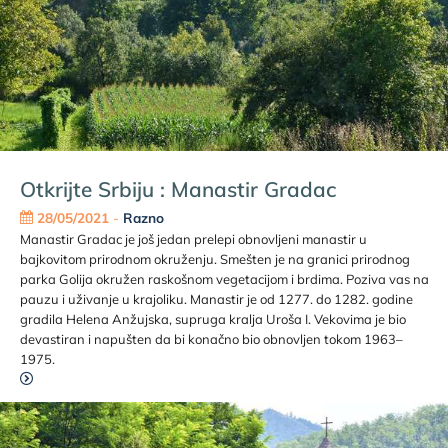
Otkrijte Srbiju : Manastir Gradac
28/05/2021
-
Razno
Manastir Gradac je još jedan prelepi obnovljeni manastir u
bajkovitom prirodnom okruženju. Smešten je na granici prirodnog
parka Golija okružen raskošnom vegetacijom i brdima. Poziva vas na
pauzu i uživanje u krajoliku. Manastir je od 1277. do 1282. godine
gradila Helena Anžujska, supruga kralja Uroša I. Vekovima je bio
devastiran i napušten da bi konačno bio obnovljen tokom 1963–
1975.