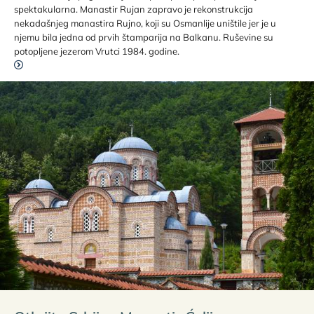
spektakularna. Manastir Rujan zapravo je rekonstrukcija
nekadašnjeg manastira Rujno, koji su Osmanlije uništile jer je u
njemu bila jedna od prvih štamparija na Balkanu. Ruševine su
potopljene jezerom Vrutci 1984. godine.