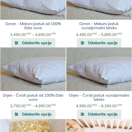
Ozren - Mekani jastuk od 100%
Ozren – Mekani jastuk
čiste vune
vuna/prirodni lateks
Raspon
Rasp
RSD
RSD
RSD
RSD
3,490.00
–
4,690.00
4,490.00
–
5,890.00
Ovaj
cena:
Ovaj
cena:
Odaberite opcije
Odaberite opcije
proizvod
od
proiz
od
ima
3,490.00
ima
4,490
više
RSD
više
RSD
varijanti.
do
varijan
do
Opcije
4,690.00
Opcije
5,890
mogu
RSD
mogu
RSD
biti
biti
izabrane
izabr
na
na
Orjen - Čvrsti jastuk od 100% čiste
Orjen – Čvrsti jastuk vuna/prirodni
stranici
strani
vune
lateks
proizvoda.
proiz
Raspon
Rasp
RSD
RSD
RSD
RSD
3,790.00
–
4,990.00
4,990.00
–
6,390.00
Ovaj
cena:
Ovaj
cena:
Odaberite opcije
Odaberite opcije
proizvod
od
proiz
od
ima
3,790.00
ima
4,990
više
RSD
više
RSD