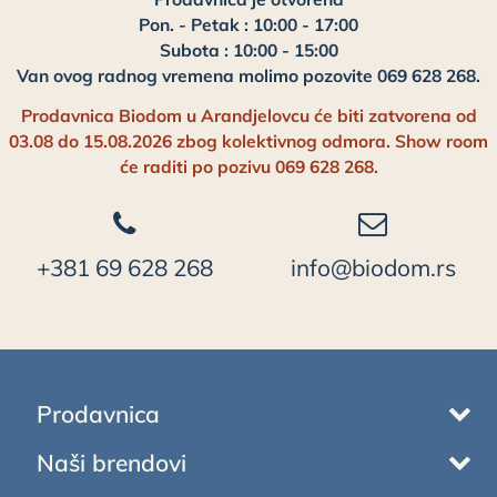
Pon. - Petak : 10:00 - 17:00
Subota : 10:00 - 15:00
Van ovog radnog vremena molimo pozovite 069 628 268.
Prodavnica Biodom u Arandjelovcu će biti zatvorena od
03.08 do 15.08.2026 zbog kolektivnog odmora. Show room
će raditi po pozivu 069 628 268.
+381 69 628 268
info@biodom.rs
Prodavnica
Naši brendovi