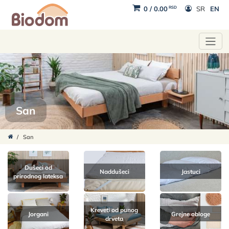
RSD
0
/
0.00
SR
EN
San
/
San
Dušeci od
Naddušeci
Jastuci
prirodnog lateksa
Kreveti od punog
Jorgani
Grejne obloge
drveta