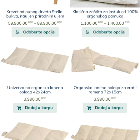
izabrane
izabr
na
na
Krevet od punog drveta Stella,
Klasična zaštita za jastuk od 100%
stranici
strani
bukva, nauljen prirodnim uljem
organskog pamuka
proizvoda.
proiz
Raspon
Rasp
RSD
RSD
RSD
RSD
59,900.00
–
89,900.00
1,100.00
–
1,400.00
Ovaj
cena:
Ovaj
cena:
Odaberite opcije
Odaberite opcije
proizvod
od
proiz
od
ima
59,900.00
ima
1,100
više
RSD
više
RSD
varijanti.
do
varijan
do
Opcije
89,900.00
Opcije
1,400
mogu
RSD
mogu
RSD
biti
biti
izabrane
izabr
na
na
Univerzalna organska lanena
Organska lanena obloga za vrat i
stranici
strani
obloga 42x24cm
ramena 72x15cm
proizvoda.
proiz
RSD
RSD
3,990.00
3,990.00
Dodaj u korpu
Dodaj u korpu