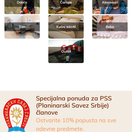
Odeća
Čarape
Aksesoari
San
Kućni tekstil
Beba
Outlet
Specijalna ponuda za PSS
(Planinarski Savez Srbije)
članove
Ostvarite 10% popusta na sve
odevne predmete.