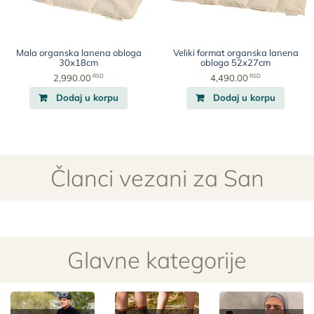
Mala organska lanena obloga
Veliki format organska lanena
30x18cm
obloga 52x27cm
RSD
RSD
2,990.00
4,490.00
Dodaj u korpu
Dodaj u korpu
Članci vezani za San
Glavne kategorije