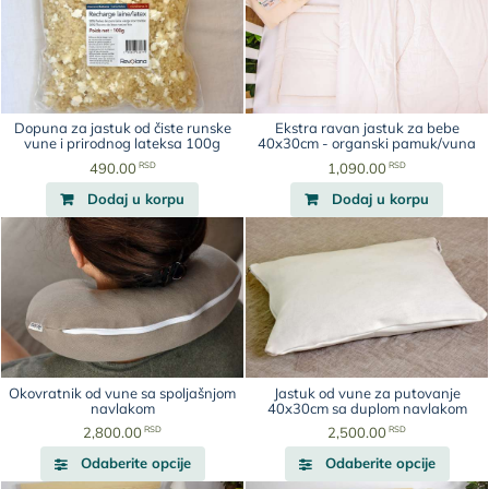
varijanti.
do
varijan
do
Opcije
4,990.00
Opcije
6,390
mogu
RSD
mogu
RSD
biti
biti
izabrane
izabr
na
na
Dopuna za jastuk od čiste runske
Ekstra ravan jastuk za bebe
stranici
strani
vune i prirodnog lateksa 100g
40x30cm - organski pamuk/vuna
proizvoda.
proiz
RSD
RSD
490.00
1,090.00
Dodaj u korpu
Dodaj u korpu
Okovratnik od vune sa spoljašnjom
Jastuk od vune za putovanje
navlakom
40x30cm sa duplom navlakom
RSD
RSD
2,800.00
2,500.00
Ovaj
Ovaj
Odaberite opcije
Odaberite opcije
proizvod
proiz