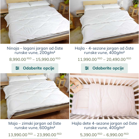
ima
ima
više
više
varijanti.
varijan
Opcije
Opcije
mogu
mogu
biti
biti
izabrane
izabr
na
na
Ninaja – lagani jorgan od čiste
Hajla - 4-sezone jorgan od čiste
stranici
strani
runske vune, 200g/m²
runske vune, 400g/m²
proizvoda.
proiz
Raspon
Ras
RSD
RSD
RSD
RSD
8,990.00
–
15,990.00
11,990.00
–
20,490.00
Ovaj
cena:
Ovaj
cena
Odaberite opcije
Odaberite opcije
proizvod
od
proiz
od
ima
8,990.00
ima
11,
više
RSD
više
RS
varijanti.
do
varijan
do
Opcije
15,990.00
Opcije
20,
mogu
RSD
mogu
RS
biti
biti
izabrane
izabr
na
na
Maja – zimski jorgan od čiste
Hajla dete 4-sezone jorgan od čiste
stranici
strani
runske vune, 600g/m²
runske vune, 400g/m²
proizvoda.
proiz
Raspon
Rasp
RSD
RSD
RSD
RSD
13,990.00
–
23,990.00
5,390.00
–
6,990.00