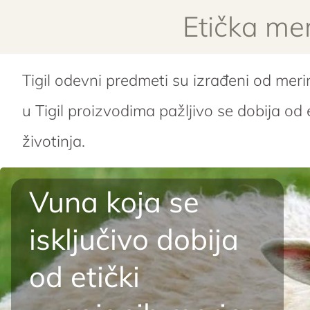
Etička me
Tigil odevni predmeti su izrađeni od mer
u Tigil proizvodima pažljivo se dobija od
životinja.
Vuna koja se
isključivo dobija
od etički