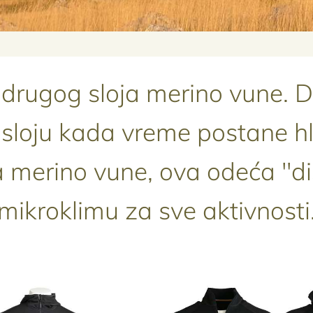
a drugog sloja merino vune. D
oju kada vreme postane hlad
 merino vune, ova odeća "di
mikroklimu za sve aktivnosti