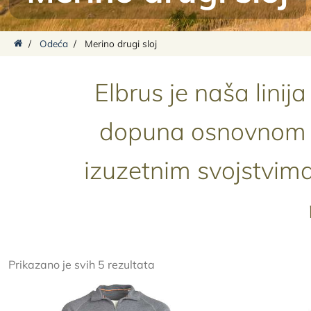
/
Odeća
/
Merino drugi sloj
Elbrus je naša linij
dopuna osnovnom sl
izuzetnim svojstvima
Prikazano je svih 5 rezultata