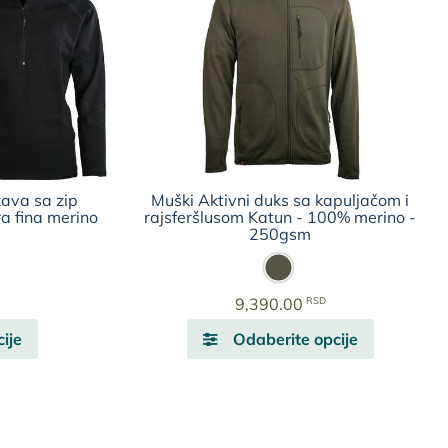
kava sa zip
Muški Aktivni duks sa kapuljačom i
a fina merino
rajsferšlusom Katun - 100% merino -
250gsm
RSD
9,390.00
Ovaj
Ovaj
ije
Odaberite opcije
proizvod
proizvod
ima
ima
više
više
varijanti.
varijanti.
Opcije
Opcije