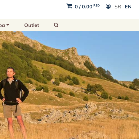
RSD
0
/
0.00
SR
EN
ba
Outlet