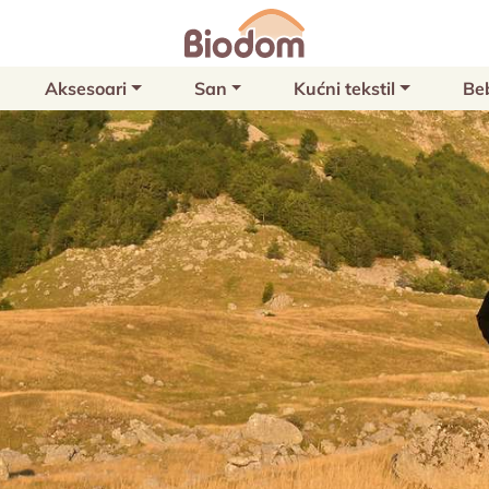
Aksesoari
San
Kućni tekstil
Be