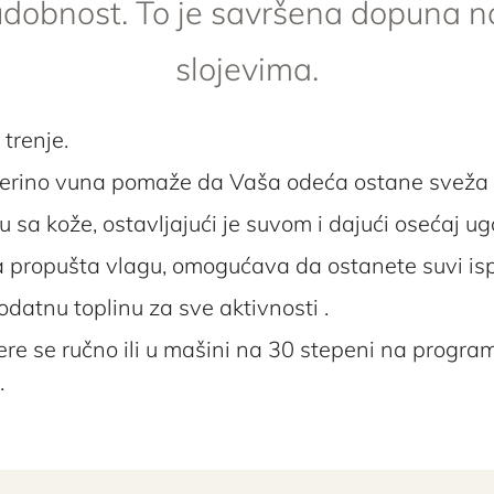
udobnost. To je savršena dopuna 
slojevima.
trenje.
 merino vuna pomaže da Vaša odeća ostane sveža i
u sa kože, ostavljajući je suvom i dajući osećaj ug
na propušta vlagu, omogućava da ostanete suvi is
odatnu toplinu za sve aktivnosti .
ere se ručno ili u mašini na 30 stepeni na progra
.