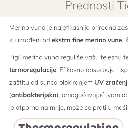
Prednosti T
Merino vuna je najefikasnija prirodna zaš
su izrađeni od
ekstra fine merino vune
, 
Tigil merino vuna reguliše vašu telesnu 
termoregulacije
. Efikasno apsorbuje i i
zaštitu od sunca blokiranjem
UV zračen
(
antibakterijska
), omogućavajući vam da
je otporna na mrlje, može se prati u maši