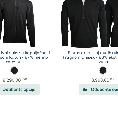
ivni duks sa kapuljačom i
Elbrus drugi sloj dugih ru
lusom Katun - 87% merino
kragnom Unisex - 88% ekstr
corespun
vuna
RSD
RSD
8,290.00
8,990.00
Ovaj
Odaberite opcije
Odaberite opc
proizvod
ima
više
varijanti.
Opcije