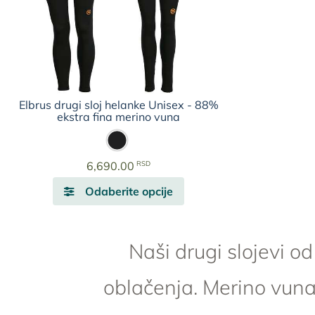
mogu
biti
izabrane
na
stranici
proizvoda.
Elbrus drugi sloj helanke Unisex - 88%
ekstra fina merino vuna
RSD
6,690.00
Ovaj
Odaberite opcije
proizvod
ima
više
Naši drugi slojevi o
varijanti.
Opcije
oblačenja. Merino vuna
mogu
biti