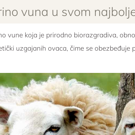
rino vuna u svom najbolj
ino vune koja je prirodno biorazgradiva, obno
 etički uzgajanih ovaca, čime se obezbeđuje 