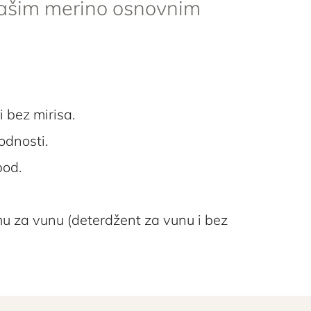
našim merino osnovnim
 bez mirisa.
odnosti.
pod.
mu za vunu (deterdžent za vunu i bez