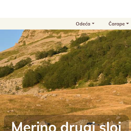
Odeća
Čarape
Merino drugi sloj