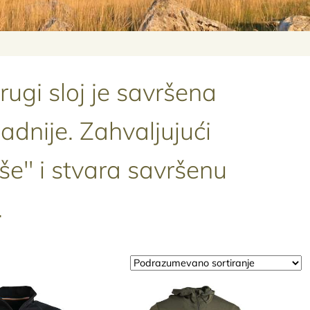
rugi sloj je savršena
nije. Zahvaljujući
še" i stvara savršenu
.