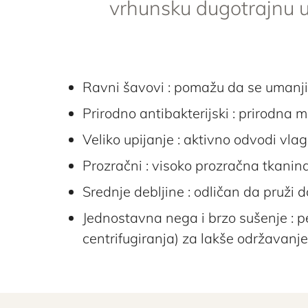
vrhunsku dugotrajnu 
izabrane
na
stranici
proizvoda.
Ravni šavovi : pomažu da se umanji 
Prirodno antibakterijski : prirodna
Veliko upijanje : aktivno odvodi vlag
Prozračni : visoko prozračna tkani
Srednje debljine : odličan da pruži d
Jednostavna nega i brzo sušenje : p
centrifugiranja) za lakše održavanje