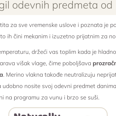
igil odevnih predmeta od
tita za sve vremenske uslove i poznata je po 
što ih čini mekanim i izuzetno prijatnim za no
temperaturu, držeći vas toplim kada je hladn
sparava višak vlage, čime poboljšava
prozrač
ja
. Merino vlakna takođe neutralizuju neprij
 udobno nosite svoj odevni predmet danima
ni na programu za vunu i brzo se suši.