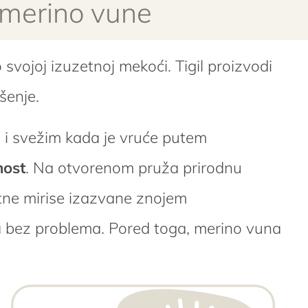
 merino vune
svojoj izuzetnoj mekoći. Tigil proizvodi
šenje.
o i svežim kada je vruće putem
nost
. Na otvorenom pruža prirodnu
atne mirise izazvane znojem
 bez problema. Pored toga, merino vuna