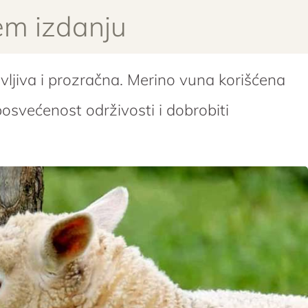
em izdanju
vljiva i prozračna. Merino vuna korišćena
posvećenost održivosti i dobrobiti