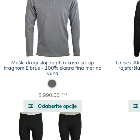
Muški drugi sloj dugih rukava sa zip
Unisex Akt
kragnom Elbrus - 100% ekstra fina merino
rajsferš
vuna
RSD
8,990.00
Ovaj
Odaberite opcije
proizvod
ima
više
varijanti.
Opcije