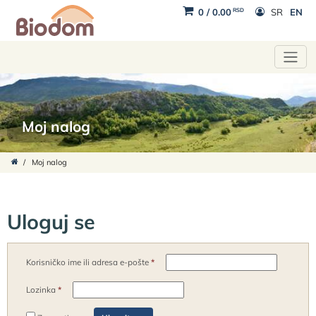
RSD
0
/
0.00
SR
EN
Moj nalog
/
Moj nalog
Uloguj se
Korisničko ime ili adresa e-pošte
*
Lozinka
*