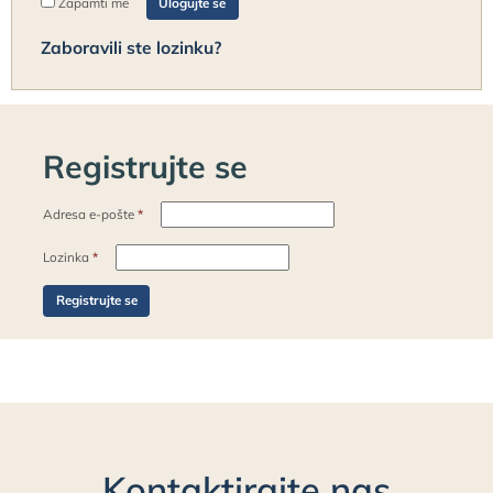
Zapamti me
Ulogujte se
Zaboravili ste lozinku?
Registrujte se
Adresa e-pošte
*
Lozinka
*
Registrujte se
Kontaktirajte nas