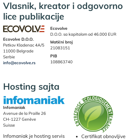
Vlasnik, kreator i odgovorno
lice publikacije
Ecovolve
D.O.O. sa kapitalom od 46.000 EUR
Ecovolve D.O.O.
Matični broj
Petkov Kladenac 4A/5
21083151
11000 Belgrade
PIB
Serbie
108863740
info@ecovolve.rs
Hosting sajta
Infomaniak
Avenue de la Praille 26
CH-1227 Genève
Suisse
Infomaniak je hosting servis
Certifikat obnovljive