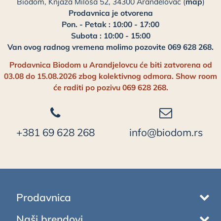
Biodom, Knjaza Miloša 52, 34300 Aranđelovac (
map
)
Prodavnica je otvorena
Pon. - Petak : 10:00 - 17:00
Subota : 10:00 - 15:00
Van ovog radnog vremena molimo pozovite 069 628 268.
Prodavnica Biodom u Arandjelovcu će biti zatvorena od
03.08 do 15.08.2026 zbog kolektivnog odmora. Show room
će raditi po pozivu 069 628 268.
+381 69 628 268
info@biodom.rs
Prodavnica
Naši brendovi