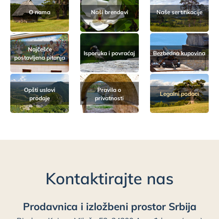
O nama
Naši brendovi
Naše sertifikacije
Najčešće
Isporuka i povraćaj
Bezbedna kupovina
postavljena pitanja
Opšti uslovi
Pravila o
Legalni podaci
prodaje
privatnosti
Kontaktirajte nas
Prodavnica i izložbeni prostor Srbija