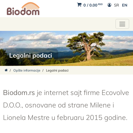
RSD
0
/
0.00
SR
EN
Legalni podaci
/
Opšte informacije
/
Legalni podaci
Biodom.rs
je internet sajt firme Ecovolve
D.O.O., osnovane od strane Milene i
Lionela Mestre u februaru 2015 godine.