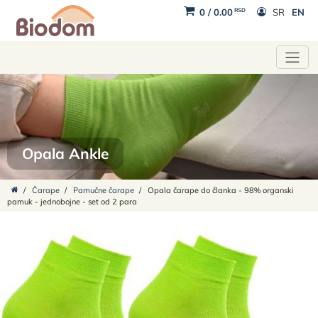
RSD
0
/
0.00
SR
EN
Opala Ankle
/
Čarape
/
Pamučne čarape
/
Opala čarape do članka - 98% organski
pamuk - jednobojne - set od 2 para