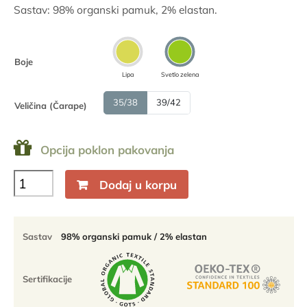
bila:
420.00
Sastav: 98% organski pamuk, 2% elastan.
700.00
RSD.
RSD.
Boje
Lipa
Svetlo zelena
35/38
39/42
Veličina (Čarape)
Opcija poklon pakovanja
Opala
Dodaj u korpu
čarape
do
članka
-
Sastav
98% organski pamuk / 2% elastan
98%
organski
pamuk
Sertifikacije
-
jednobojne