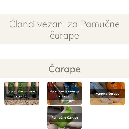
Članci vezani za Pamučne
čarape
Čarape
Sportske vunene
Sportske pamučne
Vunene čarape
čarape
čarape
Pamučne čarape