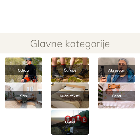
Glavne kategorije
Odeća
Čarape
Aksesoari
San
Kućni tekstil
Beba
Outlet