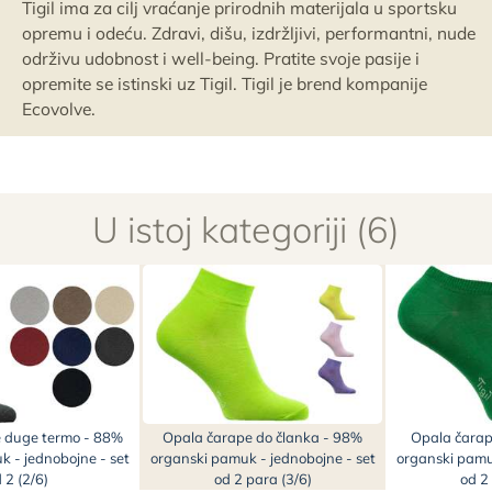
Tigil ima za cilj vraćanje prirodnih materijala u sportsku
opremu i odeću. Zdravi, dišu, izdržljivi, performantni, nude
održivu udobnost i well-being. Pratite svoje pasije i
opremite se istinski uz Tigil. Tigil je brend kompanije
Ecovolve.
U istoj kategoriji (6)
 duge termo - 88%
Opala čarape do članka - 98%
Opala čarap
 - jednobojne - set
organski pamuk - jednobojne - set
organski pamuk
 2 (2/6)
od 2 para (3/6)
od 2