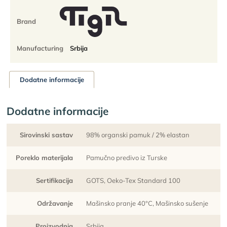
-
set
Brand
od
2
para
Manufacturing
Srbija
količina
Dodatne informacije
Dodatne informacije
Sirovinski sastav
98% organski pamuk / 2% elastan
Poreklo materijala
Pamučno predivo iz Turske
Sertifikacija
GOTS, Oeko-Tex Standard 100
Održavanje
Mašinsko pranje 40°C, Mašinsko sušenje
Proizvodnja
Srbija