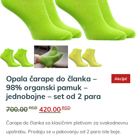
Opala čarape do članka –
Akcija!
98% organski pamuk –
jednobojne – set od 2 para
Originalna
Trenutna
700.00
420.00
RSD
RSD
cena
cena
Čarape do članka sa klasičnim pletivom za svakodnevnu
je
je:
upotrebu. Prodaju se u pakovanju od 2 para iste boje.