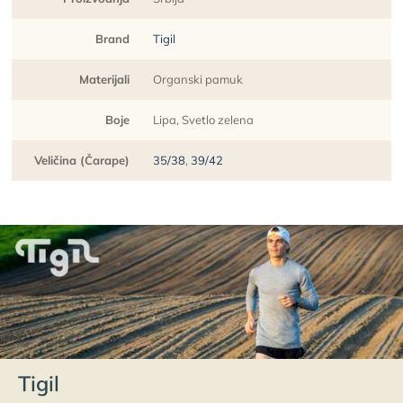
Brand
Tigil
Materijali
Organski pamuk
Boje
Lipa, Svetlo zelena
Veličina (Čarape)
35/38
,
39/42
Tigil