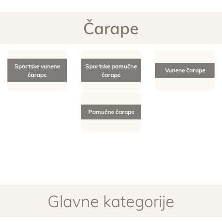
Čarape
Sportske vunene
Sportske pamučne
Vunene čarape
čarape
čarape
Pamučne čarape
Glavne kategorije