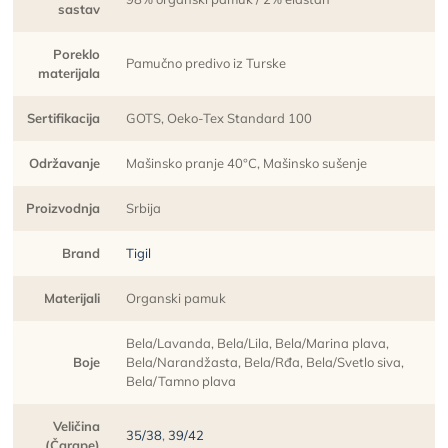
sastav
Poreklo
Pamučno predivo iz Turske
materijala
Sertifikacija
GOTS, Oeko-Tex Standard 100
Održavanje
Mašinsko pranje 40°C, Mašinsko sušenje
Proizvodnja
Srbija
Brand
Tigil
Materijali
Organski pamuk
Bela/Lavanda, Bela/Lila, Bela/Marina plava,
Boje
Bela/Narandžasta, Bela/Rđa, Bela/Svetlo siva,
Bela/Tamno plava
Veličina
35/38
,
39/42
(Čarape)