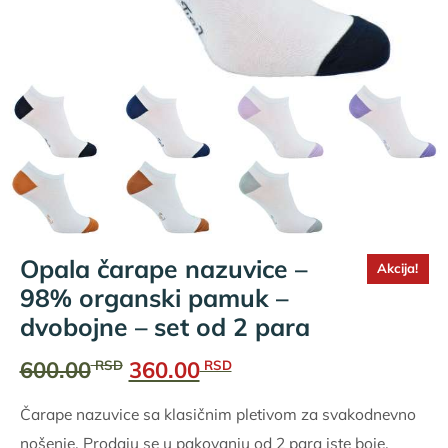
Opala čarape nazuvice –
Akcija!
98% organski pamuk –
dvobojne – set od 2 para
Originalna
Trenutna
600.00
360.00
RSD
RSD
cena
cena
Čarape nazuvice sa klasičnim pletivom za svakodnevno
je
je:
nošenje. Prodaju se u pakovanju od 2 para iste boje.