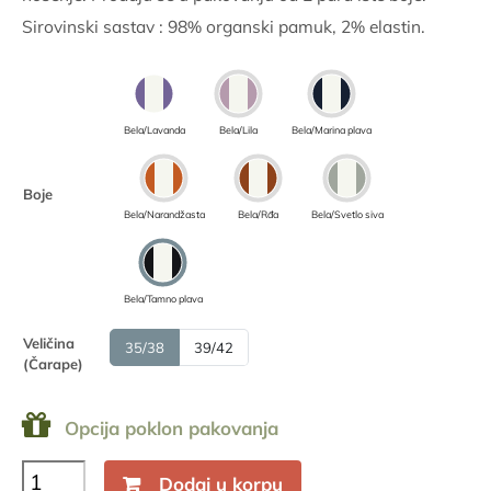
bila:
360.00
Sirovinski sastav : 98% organski pamuk, 2% elastin.
600.00
RSD.
RSD.
Bela/Lavanda
Bela/Lila
Bela/Marina plava
Boje
Bela/Narandžasta
Bela/Rđa
Bela/Svetlo siva
Bela/Tamno plava
Veličina
35/38
39/42
(Čarape)
Opcija poklon pakovanja
Opala
Dodaj u korpu