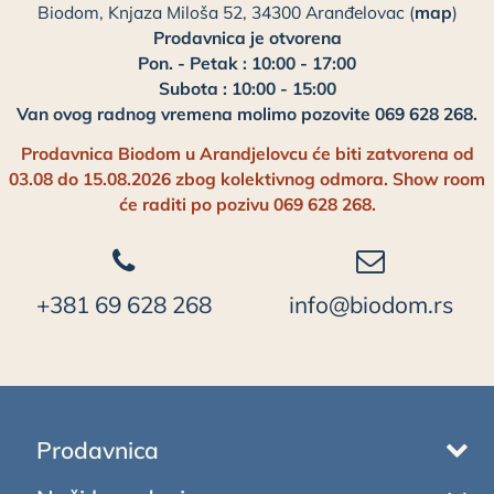
Biodom, Knjaza Miloša 52, 34300 Aranđelovac (
map
)
Prodavnica je otvorena
Pon. - Petak : 10:00 - 17:00
Subota : 10:00 - 15:00
Van ovog radnog vremena molimo pozovite 069 628 268.
Prodavnica Biodom u Arandjelovcu će biti zatvorena od
03.08 do 15.08.2026 zbog kolektivnog odmora. Show room
će raditi po pozivu 069 628 268.
+381 69 628 268
info@biodom.rs
Prodavnica