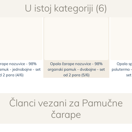
U istoj kategoriji (6)
rape nazuvice - 98%
Opala čarape nazuvice - 98%
Opala sp
amuk - jednobojne - set
organski pamuk - dvobojne - set
polutermo 
d 2 para (4/6)
od 2 para (5/6)
set
Članci vezani za Pamučne
čarape