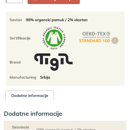
čarape
nazuvice
-
98%
Sastav
98% organski pamuk / 2% elastan
organski
pamuk
-
Sertifikacije
dvobojne
-
set
od
Brand
2
para
količina
Manufacturing
Srbija
Dodatne informacije
Dodatne informacije
Sirovinski
98% organski pamuk / 2% elastan