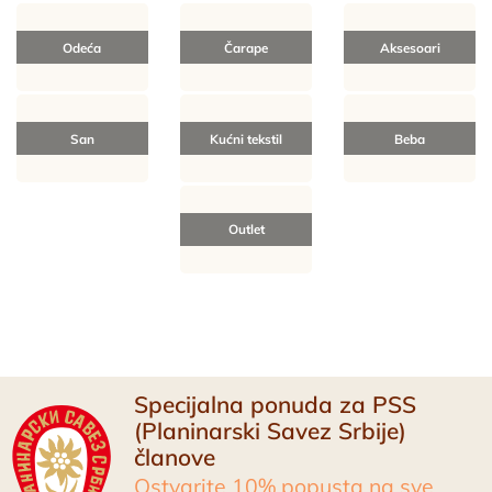
Odeća
Čarape
Aksesoari
San
Kućni tekstil
Beba
Outlet
Specijalna ponuda za PSS
(Planinarski Savez Srbije)
članove
Ostvarite 10% popusta na sve