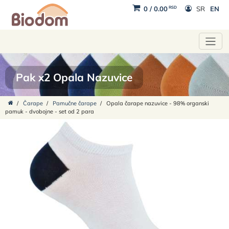
RSD
0
/
0.00
SR
EN
Pak x2 Opala Nazuvice
/
Čarape
/
Pamučne čarape
/
Opala čarape nazuvice - 98% organski
pamuk - dvobojne - set od 2 para