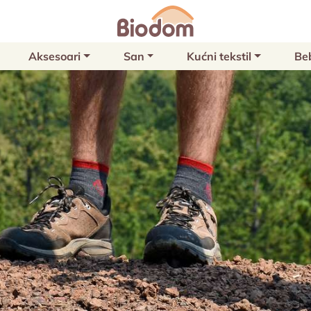
Aksesoari
San
Kućni tekstil
Be