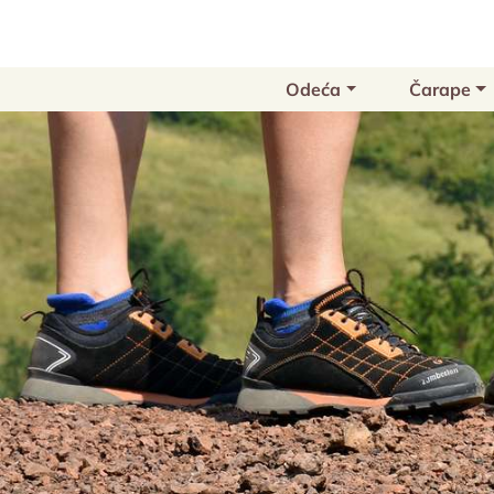
Odeća
Čarape