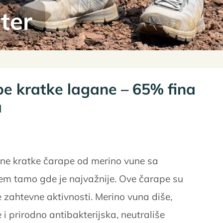
ter
pe kratke lagane – 65% fina
a
ne kratke čarape od merino vune sa
em tamo gde je najvažnije. Ove čarape su
ve zahtevne aktivnosti. Merino vuna diše,
 i prirodno antibakterijska, neutrališe