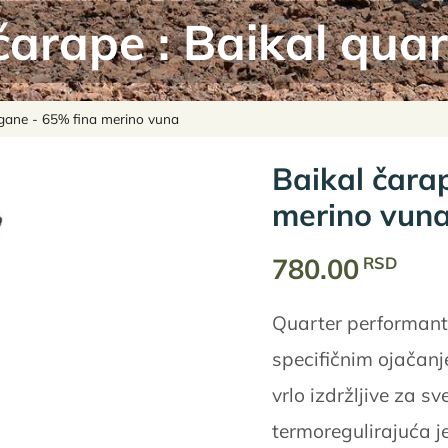
čarape
:
Baikal quar
agane - 65% fina merino vuna
Baikal čara
merino vun
780.00
RSD
Quarter performant
specifičnim ojačanj
vrlo izdržljive za s
termoregulirajuća je