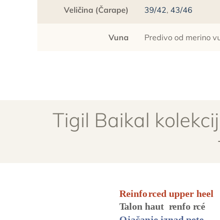
Veličina (Čarape)
39/42
,
43/46
Vuna
Predivo od merino v
Tigil Baikal kolekc