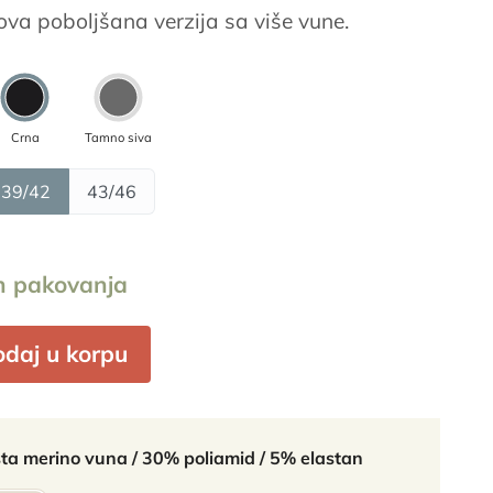
Nova poboljšana verzija sa više vune.
Crna
Tamno siva
39/42
43/46
n pakovanja
daj u korpu
sta merino vuna / 30% poliamid / 5% elastan