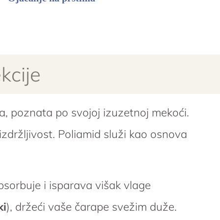
kcije
ma, poznata po svojoj izuzetnoj mekoći.
zdržljivost. Poliamid služi kao osnova
psorbuje i isparava višak vlage
ki
), držeći vaše čarape svežim duže.