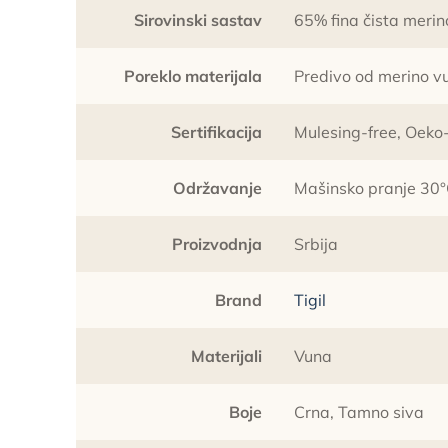
Sirovinski sastav
65% fina čista merin
Poreklo materijala
Predivo od merino vun
Sertifikacija
Mulesing-free, Oeko
Održavanje
Mašinsko pranje 30°
Proizvodnja
Srbija
Brand
Tigil
Materijali
Vuna
Boje
Crna, Tamno siva