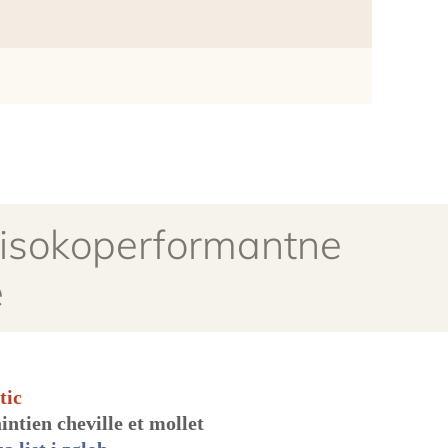
a visokoperformantne
e