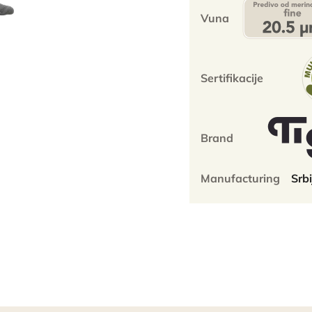
fina
Vuna
merino
vuna
količina
Sertifikacije
Brand
Manufacturing
Srbi