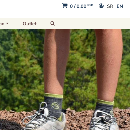
RSD
0
/
0.00
SR
EN
ba
Outlet