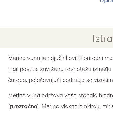
Istr
Merino vuna je najučinkovitiji prirodni m
Tigil postiže savršenu ravnotežu između 
čarapa, pojačavajući područja sa visokim
Merino vuna održava vaša stopala hladn
(
prozračno
). Merino vlakna blokiraju mir