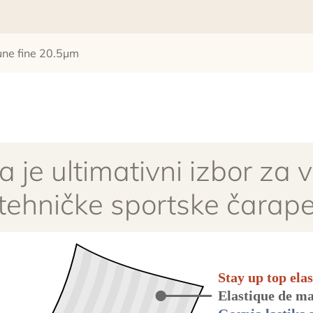
une fine 20.5µm
ija je ultimativni izbor z
tehničke sportske čarap