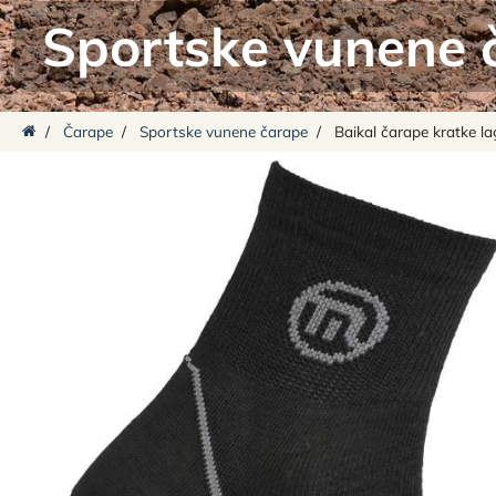
Sportske vunene 
/
Čarape
/
Sportske vunene čarape
/
Baikal čarape kratke l