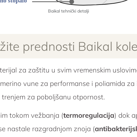
Baikal tehnički detalji
ažite prednosti Baikal kole
aterijal za zaštitu u svim vremenskim uslovi
merino vune za performanse i poliamida za i
 trenjem za poboljšanu otpornost.
im tokom vežbanja (
termoregulacija
) dok a
ise nastale razgradnjom znoja (
antibakterijs