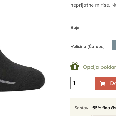
neprijatne mirise. 
Boje
Veličina (Čarape)
Opcija poklo
Baikal
Do
čarape
kratke
lagane
-
Sastav
65% fina či
65%