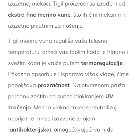
izuzetnoj mekoći. Tigil proizvodi su izrađeni od
ekstra fine merino vune
, što ih čini mekanim i
izuzetno prijatnim za nošenje.
Tigil merino vuna reguliše vašu telesnu
temperaturu, držeći vas toplim kada je hladno i
svežim kada je vruće putem
termoregulacije
.
Efikasno apsorbuje i isparava višak vlage, čime
poboljšava
prozračnost
. Na otvorenom pruža
prirodnu zaštitu od sunca blokiranjem
UV
zračenja
. Merino vlakna takođe neutralizuju
neprijatne mirise izazvane znojem
(
antibakterijska
), omogućavajući vam da