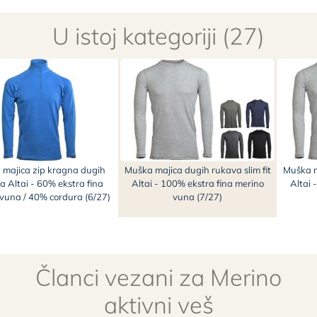
U istoj kategoriji (27)
majica zip kragna dugih
Muška majica dugih rukava slim fit
Muška m
a Altai - 60% ekstra fina
Altai - 100% ekstra fina merino
Altai 
vuna / 40% cordura (6/27)
vuna (7/27)
Članci vezani za Merino
aktivni veš