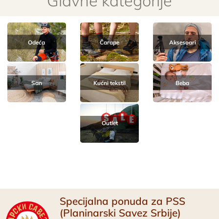
Glavne kategorije
Odeća
Čarape
Aksesoari
San
Kućni tekstil
Beba
Outlet
Specijalna ponuda za PSS
(Planinarski Savez Srbije)