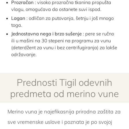
Prozračan
: visoko prozračna tkanina propušta
vlagu, omogućava da ostanete suvi ispod.
Lagan
: odličan za putovanja, šetnju i još mnogo
toga.
Jednostavna nega i brzo sušenje
: pere se ručno
ili u mašini na 30 stepeni na programu za vunu
(deterdžent za vunu i bez centrifugiranja) za lakše
održavanje.
Prednosti Tigil odevnih
predmeta od merino vune
Merino vuna je najefikasnija prirodna zaštita za
sve vremenske uslove i poznata je po svojoj