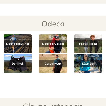
Odeća
Merino aktivni veš
Merino drugi sloj
Prsluci i jakne
Donji veš
Casual wear
Džemperi