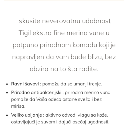
Iskusite neverovatnu udobnost
Tigil ekstra fine merino vune u
potpuno prirodnom komadu koji je
napravljen da vam bude blizu, bez
obzira na to šta radite.
Ravni šavovi
: pomažu da se umanji trenje.
Prirodno antibakterijski
: prirodna merino vuna
pomaže da Vaša odeća ostane sveža i bez
mirisa.
Veliko upijanje
: aktivno odvodi vlagu sa kože,
ostavljajući je suvom i dajući osećaj ugodnosti.