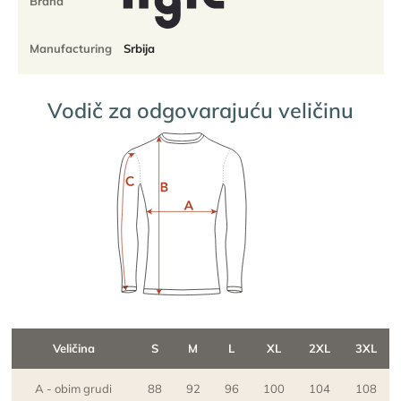
Brand
Manufacturing
Srbija
Vodič za odgovarajuću veličinu
Veličina
S
M
L
XL
2XL
3XL
A - obim grudi
88
92
96
100
104
108