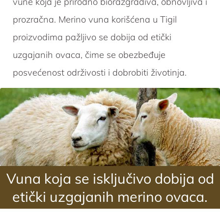
vune koja je prirodno biorazgradiva, obnovljiva i
prozračna. Merino vuna korišćena u Tigil
proizvodima pažljivo se dobija od etički
uzgajanih ovaca, čime se obezbeđuje
posvećenost održivosti i dobrobiti životinja.
Vuna koja se isključivo dobija od
etički uzgajanih merino ovaca.