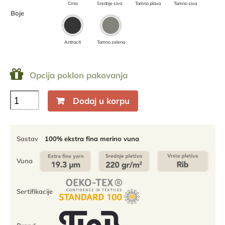
Crna
Srednje siva
Tamno plava
Tamno siva
Boje
Antracit
Tamno zelena
Opcija poklon pakovanja
Muška
Dodaj u korpu
majica
dugih
rukava
slim
Sastav
100% ekstra fina merino vuna
fit
Altai
Vuna
-
100%
ekstra
Sertifikacije
fina
merino
vuna
količina