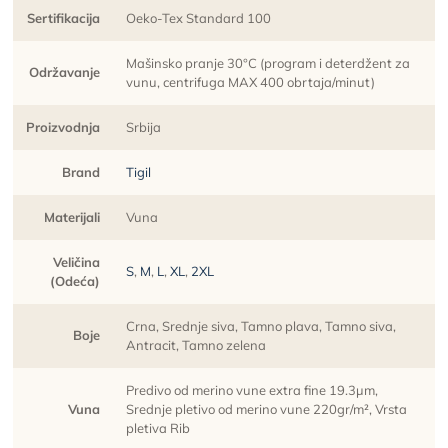
Sertifikacija
Oeko-Tex Standard 100
Mašinsko pranje 30°C (program i deterdžent za
Održavanje
vunu, centrifuga MAX 400 obrtaja/minut)
Proizvodnja
Srbija
Brand
Tigil
Materijali
Vuna
Veličina
S
,
M
,
L
,
XL
,
2XL
(Odeća)
Crna, Srednje siva, Tamno plava, Tamno siva,
Boje
Antracit, Tamno zelena
Predivo od merino vune extra fine 19.3µm,
Vuna
Srednje pletivo od merino vune 220gr/m², Vrsta
pletiva Rib