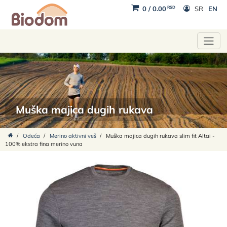
RSD
0
/
0.00
SR
EN
Muška majica dugih rukava
/
Odeća
/
Merino aktivni veš
/
Muška majica dugih rukava slim fit Altai -
100% ekstra fina merino vuna