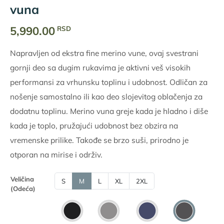
vuna
5,990.00
RSD
Napravljen od ekstra fine merino vune, ovaj svestrani
gornji deo sa dugim rukavima je aktivni veš visokih
performansi za vrhunsku toplinu i udobnost. Odličan za
nošenje samostalno ili kao deo slojevitog oblačenja za
dodatnu toplinu. Merino vuna greje kada je hladno i diše
kada je toplo, pružajući udobnost bez obzira na
vremenske prilike. Takođe se brzo suši, prirodno je
otporan na mirise i održiv.
Veličina
S
M
L
XL
2XL
(Odeća)