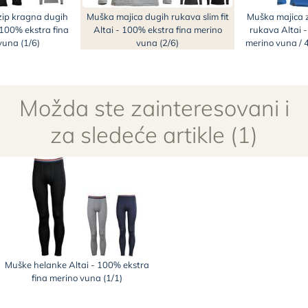
zip kragna dugih
Muška majica dugih rukava slim fit
Muška majica 
 100% ekstra fina
Altai - 100% ekstra fina merino
rukava Altai -
vuna (1/6)
vuna (2/6)
merino vuna / 
Možda ste zainteresovani i
za sledeće artikle (1)
Muške helanke Altai - 100% ekstra
fina merino vuna (1/1)