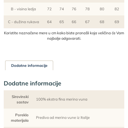
B - visina ledja
72
74
76
78
80
82
C - dužina rukava
64
65
66
67
68
69
Koristite naznačene mere u cm kako biste pronašli koja veličina će Vam
najbolje odgovarati.
Dodatne informacije
Dodatne informacije
Sirovinski
100% ekstra fina merino vuna
sastav
Poreklo
Predivo od merino vune iz Italije
materijala