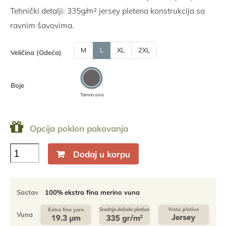
Tehnički detalji: 335g/m² jersey pletena konstrukcija sa
ravnim šavovima.
M
L
XL
2XL
Veličina (Odeća)
Boje
Tamno siva
Opcija poklon pakovanja
Muški
Dodaj u korpu
drugi
sloj
dugih
rukava
Sastav
100% ekstra fina merino vuna
sa
zip
Vuna
kragnom