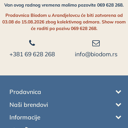
Van ovog radnog vremena molimo pozovite 069 628 268.
Prodavnica Biodom u Arandjelovcu će biti zatvorena od
03.08 do 15.08.2026 zbog kolektivnog odmora. Show room
će raditi po pozivu 069 628 268.
+381 69 628 268
info@biodom.rs
Prodavnica
Naši brendovi
Informacije