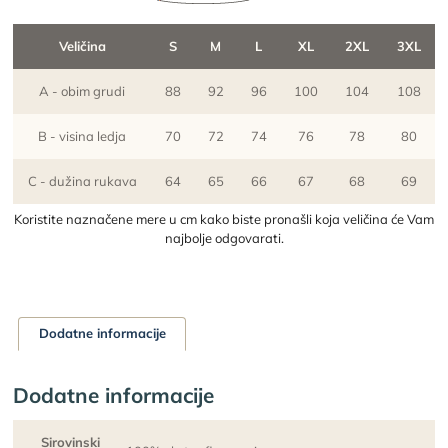
Veličina
S
M
L
XL
2XL
3XL
A - obim grudi
88
92
96
100
104
108
B - visina ledja
70
72
74
76
78
80
C - dužina rukava
64
65
66
67
68
69
Koristite naznačene mere u cm kako biste pronašli koja veličina će Vam
najbolje odgovarati.
Dodatne informacije
Dodatne informacije
Sirovinski