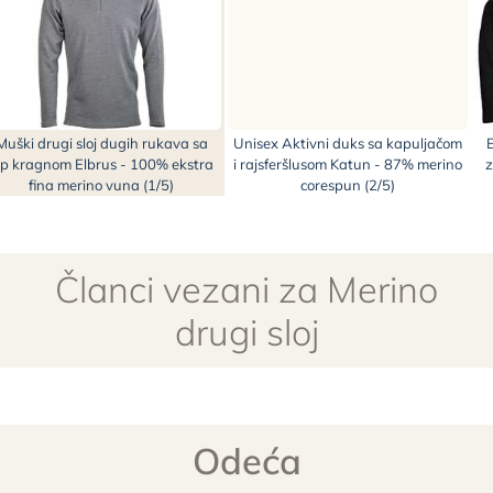
Muški drugi sloj dugih rukava sa
Unisex Aktivni duks sa kapuljačom
E
ip kragnom Elbrus - 100% ekstra
i rajsferšlusom Katun - 87% merino
z
fina merino vuna (1/5)
corespun (2/5)
Članci vezani za Merino
drugi sloj
Odeća