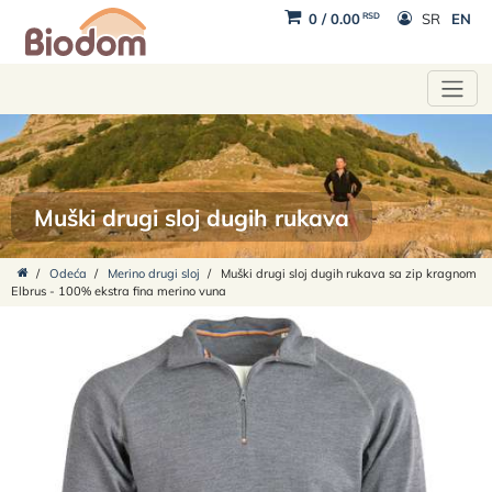
RSD
0
/
0.00
SR
EN
Muški drugi sloj dugih rukava
/
Odeća
/
Merino drugi sloj
/
Muški drugi sloj dugih rukava sa zip kragnom
Elbrus - 100% ekstra fina merino vuna