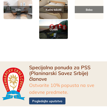
San
Kućni tekstil
Beba
Outlet
Specijalna ponuda za PSS
(Planinarski Savez Srbije)
članove
Ostvarite 10% popusta na sve
odevne predmete.
Pogledajte uputstvo