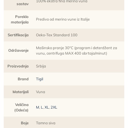
100% ekstra fina merino vuna
sastav
Poreklo
Predivo od merino vune iz Italije
materijala
Sertifikacija
Oeko-Tex Standard 100
Mašinsko pranje 30°C (program i deterdžent za
Održavanje
vunu, centrifuga MAX 400 obrtaja/minut)
Proizvodnja
Srbija
Brand
Tigil
Materijali
Vuna
Veličina
M
,
L
,
XL
,
2XL
(Odeća)
Boje
Tamno siva