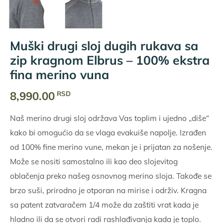
Muški drugi sloj dugih rukava sa
zip kragnom Elbrus – 100% ekstra
fina merino vuna
8,990.00
RSD
Naš merino drugi sloj održava Vas toplim i ujedno „diše“
kako bi omogućio da se vlaga evakuiše napolje. Izrađen
od 100% fine merino vune, mekan je i prijatan za nošenje.
Može se nositi samostalno ili kao deo slojevitog
oblačenja preko našeg osnovnog merino sloja. Takođe se
brzo suši, prirodno je otporan na mirise i održiv. Kragna
sa patent zatvaračem 1/4 može da zaštiti vrat kada je
hladno ili da se otvori radi rashlađivanja kada je toplo.