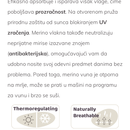
Efikasno apsorbuje i isparava višak vlage, čime
poboljšava
prozračnost
. Na otvorenom pruža
prirodnu zaštitu od sunca blokiranjem
UV
zračenja
. Merino vlakna takođe neutralizuju
neprijatne mirise izazvane znojem
(
antibakterijska
), omogućavajući vam da
udobno nosite svoj odevni predmet danima bez
problema. Pored toga, merino vuna je otporna
na mrlje, može se prati u mašini na programu
za vunu i brzo se suši.