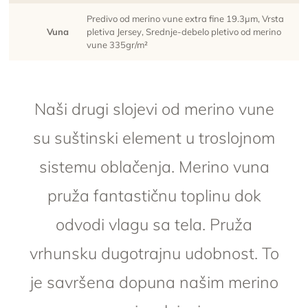
Predivo od merino vune extra fine 19.3µm, Vrsta
Vuna
pletiva Jersey, Srednje-debelo pletivo od merino
vune 335gr/m²
Naši drugi slojevi od merino vune
su suštinski element u troslojnom
sistemu oblačenja. Merino vuna
pruža fantastičnu toplinu dok
odvodi vlagu sa tela. Pruža
vrhunsku dugotrajnu udobnost. To
je savršena dopuna našim merino