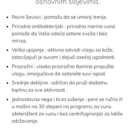
osnovnim slojevima.
Ravni šavovi : pomažu da se umanji trenje.
Prirodno antibakterijski : prirodna merino vuna
pomaže da Vaša odeća ostane sveža i bez
mirisa.
Veliko upijanje : aktivno odvodi vlagu sa kože,
ostavljajući je suvom i dajući osećaj ugodnosti.
Prozračni : visoko prozračna tkanina propušta
vlagu, omogućava da ostanete suvi ispod.
Srednje debljine : odličan da pruži dodatnu
toplinu za sve aktivnosti .
Jednostavna nega i brzo sušenje : pere se ručno ili
u mašini na 30 stepeni na programu za vunu
(deterdžent za vunu i bez centrifugiranja) za lakše
održavanje.