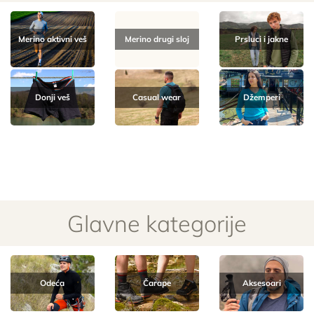
Merino aktivni veš
Merino drugi sloj
Prsluci i jakne
Donji veš
Casual wear
Džemperi
Glavne kategorije
Odeća
Čarape
Aksesoari