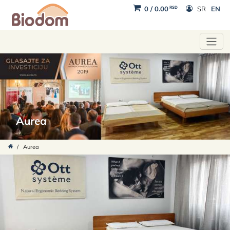
RSD
0
/
0.00
SR
EN
Aurea
/
Aurea