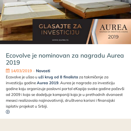
Ecovolve je nominovan za nagradu Aurea
2019
14/03/2019
-
Novosti
Ecovolve je ušao u
uži krug od 8 finalista
za takmičenje za
investiciju godine
Aurea 2019
. Aurea je nagrada za investiciju
godine koju organizuje poslovni portal eKapija svake godine počevši
od 2009 i koja se dodeljuje kompaniji koja je u prethodnih dvanaest
meseci realizovala najinovativniji, društveno korisni i finansijski
isplativ projekat u Srbiji.