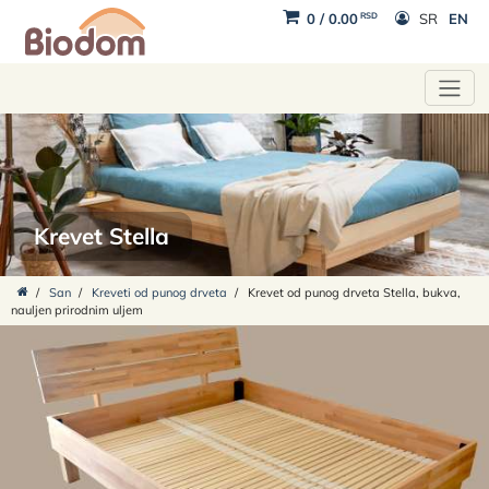
RSD
0
/
0.00
SR
EN
Krevet Stella
/
San
/
Kreveti od punog drveta
/
Krevet od punog drveta Stella, bukva,
nauljen prirodnim uljem