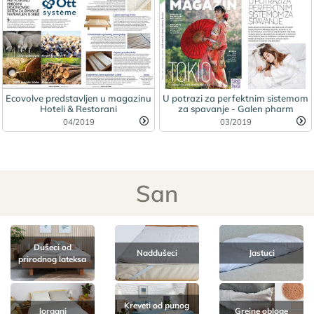
Ecovolve predstavljen u magazinu
U potrazi za perfektnim sistemom
Hoteli & Restorani
za spavanje - Galen pharm
04/2019
03/2019
San
Dušeci od
Naddušeci
Jastuci
prirodnog lateksa
Kreveti od punog
Jorgani
Grejne obloge