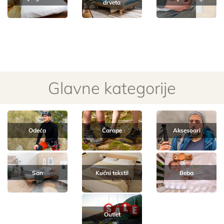
drveta
Glavne kategorije
Odeća
Čarape
Aksesoari
San
Kućni tekstil
Beba
Outlet