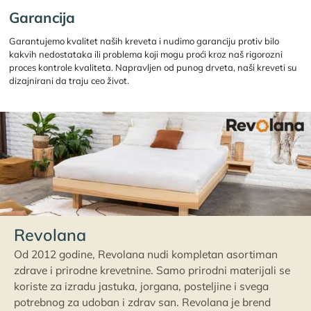
Garancija
Garantujemo kvalitet naših kreveta i nudimo garanciju protiv bilo
kakvih nedostataka ili problema koji mogu proći kroz naš rigorozni
proces kontrole kvaliteta. Napravljen od punog drveta, naši kreveti su
dizajnirani da traju ceo život.
Revolana
Od 2012 godine, Revolana nudi kompletan asortiman
zdrave i prirodne krevetnine. Samo prirodni materijali se
koriste za izradu jastuka, jorgana, posteljine i svega
potrebnog za udoban i zdrav san. Revolana je brend