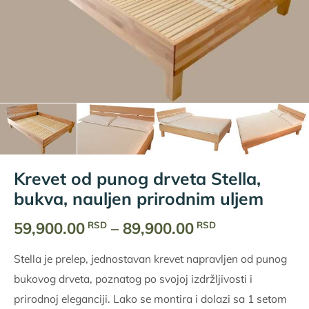
Krevet od punog drveta Stella,
bukva, nauljen prirodnim uljem
Raspon
59,900.00
–
89,900.00
RSD
RSD
cena:
Stella je prelep, jednostavan krevet napravljen od punog
od
bukovog drveta, poznatog po svojoj izdržljivosti i
59,900.00
prirodnoj eleganciji. Lako se montira i dolazi sa 1 setom