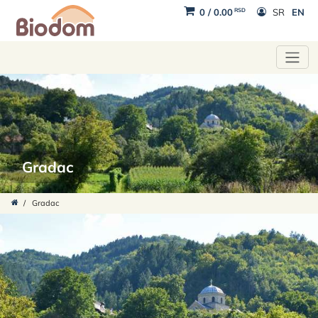
RSD
0
/
0.00
SR
EN
Gradac
/
Gradac