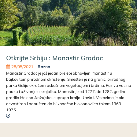
Otkrijte Srbiju : Manastir Gradac
28/05/2021
-
Razno
Manastir Gradac je još jedan prelepi obnovljeni manastir u
bajkovitom prirodnom okruženju. Smešten je na granici prirodnog
parka Golija okružen raskošnom vegetacijom i brdima. Poziva vas na
pauzu i uživanje u krajoliku. Manastir je od 1277. do 1282. godine
gradila Helena Anžujska, supruga kralja Uroša I. Vekovima je bio
devastiran i napušten da bi konačno bio obnovljen tokom 1963–
1975.