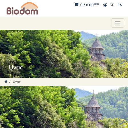
RSD
0
/
0.00
SR
EN
Uvac
/
Uvac