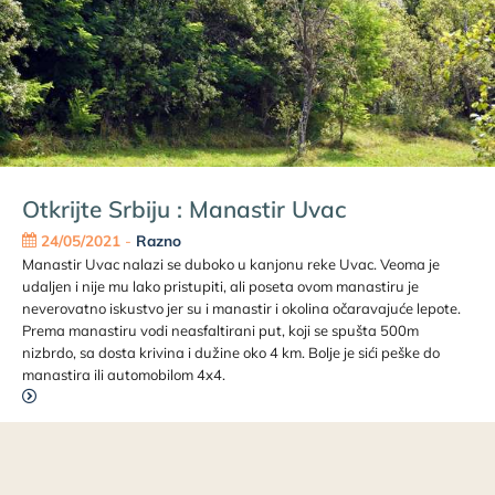
Otkrijte Srbiju : Manastir Uvac
24/05/2021
-
Razno
Manastir Uvac nalazi se duboko u kanjonu reke Uvac. Veoma je
udaljen i nije mu lako pristupiti, ali poseta ovom manastiru je
neverovatno iskustvo jer su i manastir i okolina očaravajuće lepote.
Prema manastiru vodi neasfaltirani put, koji se spušta 500m
nizbrdo, sa dosta krivina i dužine oko 4 km. Bolje je sići peške do
manastira ili automobilom 4x4.