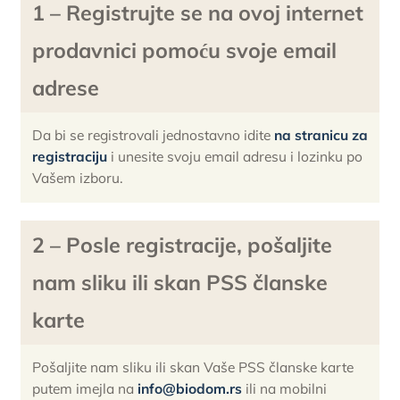
1 – Registrujte se na ovoj internet
prodavnici pomoću svoje email
adrese
Da bi se registrovali jednostavno idite
na stranicu za
registraciju
i unesite svoju email adresu i lozinku po
Vašem izboru.
2 – Posle registracije, pošaljite
nam sliku ili skan PSS članske
karte
Pošaljite nam sliku ili skan Vaše PSS članske karte
putem imejla na
info@biodom.rs
ili na mobilni