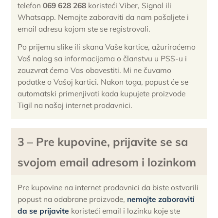
telefon
069 628 268
koristeći Viber, Signal ili
Whatsapp. Nemojte zaboraviti da nam pošaljete i
email adresu kojom ste se registrovali.
Po prijemu slike ili skana Vaše kartice, ažuriraćemo
Vaš nalog sa informacijama o članstvu u PSS-u i
zauzvrat ćemo Vas obavestiti. Mi ne čuvamo
podatke o Vašoj kartici. Nakon toga, popust će se
automatski primenjivati kada kupujete proizvode
Tigil na našoj internet prodavnici.
3 – Pre kupovine, prijavite se sa
svojom email adresom i lozinkom
Pre kupovine na internet prodavnici da biste ostvarili
popust na odabrane proizvode,
nemojte zaboraviti
da se prijavite
koristeći email i lozinku koje ste