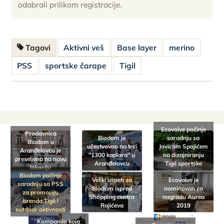
odabrali prilikom registracije.
Tagovi
Aktivni veš
Base layer
merino
PSS
sportske čarape
Tigil
Ecovolve počinje
Prodavnica
Biodom je
saradnju sa
Biodom u
učestvovao na trci
Jovicom Spajićem
Aranđelovcu je
"1300 kaplara" u
na dizajniranju
preseljena na novu
Aranđelovcu
Tigil sportske
lokaciju
opreme
Biodom počinje
Veliki uspeh za
Ecovolve je
saradnju sa PSS
Biodom ispred
nominovan za
za promociju
Shopping centra
nagradu Aurea
brenda Tigil i
Rajićeva
2019
outdoor aktivnosti
Kompanija koja