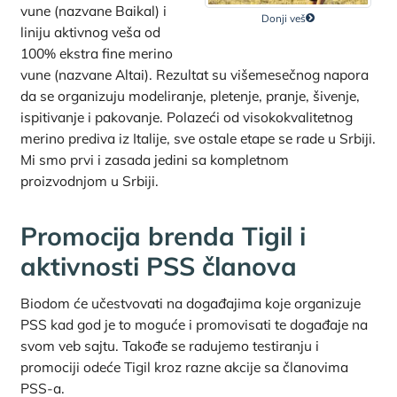
vune (nazvane Baikal) i
Donji veš
liniju aktivnog veša od
100% ekstra fine merino
vune (nazvane Altai). Rezultat su višemesečnog napora
da se organizuju modeliranje, pletenje, pranje, šivenje,
ispitivanje i pakovanje. Polazeći od visokokvalitetnog
merino prediva iz Italije, sve ostale etape se rade u Srbiji.
Mi smo prvi i zasada jedini sa kompletnom
proizvodnjom u Srbiji.
Promocija brenda Tigil i
aktivnosti PSS članova
Biodom će učestvovati na događajima koje organizuje
PSS kad god je to moguće i promovisati te događaje na
svom veb sajtu. Takođe se radujemo testiranju i
promociji odeće Tigil kroz razne akcije sa članovima
PSS-a.