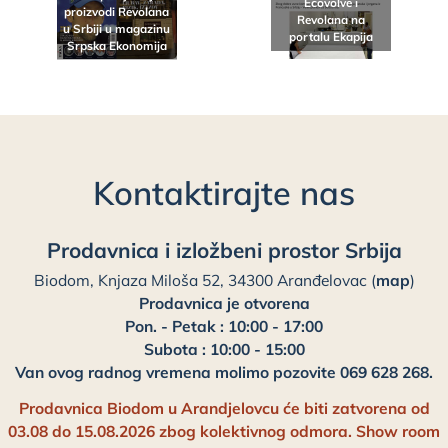
Ecovolve i
proizvodi Revolana
Revolana na
u Srbiji u magazinu
portalu Ekapija
Srpska Ekonomija
Kontaktirajte nas
Prodavnica i izložbeni prostor Srbija
Biodom, Knjaza Miloša 52, 34300 Aranđelovac (
map
)
Prodavnica je otvorena
Pon. - Petak : 10:00 - 17:00
Subota : 10:00 - 15:00
Van ovog radnog vremena molimo pozovite 069 628 268.
Prodavnica Biodom u Arandjelovcu će biti zatvorena od
03.08 do 15.08.2026 zbog kolektivnog odmora. Show room