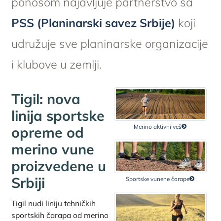
ponosom najavljuje partnerstvo sa
PSS (Planinarski savez Srbije)
koji
udružuje sve planinarske organizacije
i klubove u zemlji.
Tigil: nova
linija sportske
Merino aktivni veš
opreme od
merino vune
proizvedene u
Srbiji
Sportske vunene čarape
Tigil nudi liniju tehničkih
sportskih čarapa od merino