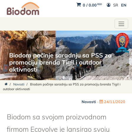
RSD
0
/
0.00
SR
EN
Biodom počinje saradnju sa PSS za
promociju brenda Tigil i outdoor
aktivnosti
/
Novosti
/
Biodom počinje saradnju sa PSS za promociju brenda Tigil i
outdoor aktivnosti
Novosti
-
24/11/2020
Biodom sa svojom proizvodnom
firmom Ecovolve je lansirao svoju